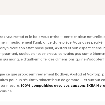
e IKEA Metod et le bois vous attire — cette chaleur naturelle, 
rme immédiatement l'ambiance d'une pièce. Vous avez peut-êtr
dbyn avec son effet boisé peint, Axstad et son aspect chêne i
r. Et pourtant, quelque chose ne vous convainc pas complètemen
tion qui manque d'authenticité, des dimensions qui ne s'adapten
que ce que proposent réellement Bodbyn, Axstad et Voxtorp, p
imites pour un résultat vraiment haut de gamme — et surtout 
 sur mesure,
100% compatibles avec vos caissons IKEA Met
cuisine.