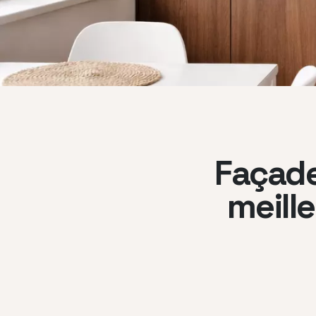
Façades
meill