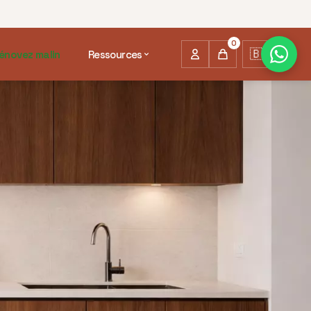
0
🇧🇪
énovez malin
Ressources