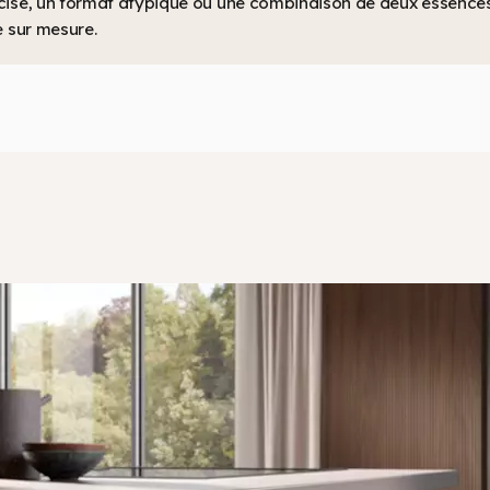
ise, un format atypique ou une combinaison de deux essences p
e sur mesure.