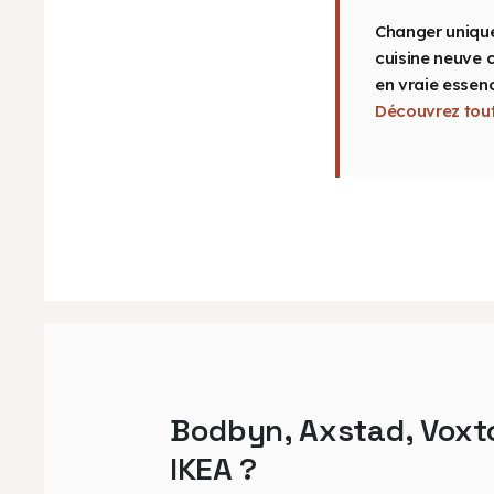
Changer unique
cuisine neuve 
en vraie essenc
Découvrez tout
Bodbyn, Axstad, Voxto
IKEA ?