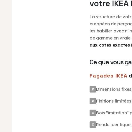
votre IKEA
La structure de votr
européen de perçage
les habiller avec n
de gamme en vraie 
aux cotes exactes
Ce que vous ga
Façades IKEA
d
Dimensions fixes
✗
Finitions limitée
✗
Bois "imitation"
✗
Rendu identique à
✗